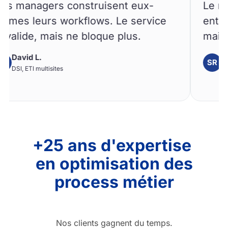
nagers construisent eux-
Le moteur 
eurs workflows. Le service
entre servi
de, mais ne bloque plus.
maintenant 
 L.
Sonia R.
SR
TI multisites
Directrice d
+25 ans d'expertise
en optimisation des
process métier
Nos clients gagnent du temps.