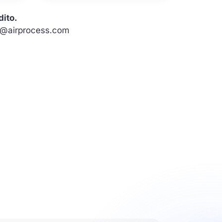
dito.
ct@airprocess.com