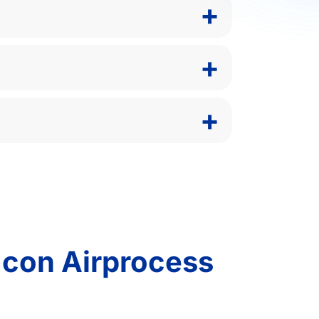
+
+
+
 con Airprocess