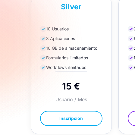
Silver
✓
10 Usuarios
✓
✓
3 Aplicaciones
✓
✓
10 GB de almacenamiento
✓
✓
Formularios ilimitados
✓
✓
Workflows ilimitados
✓
15 €
Usuario / Mes
Inscripción