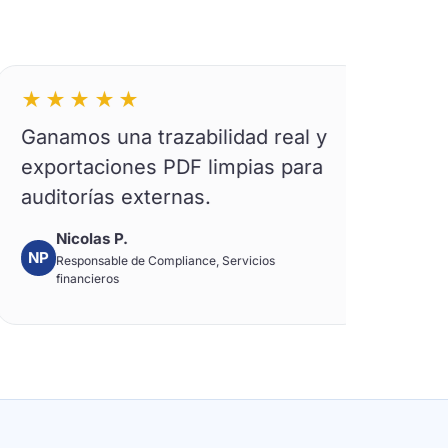
★★★
★★★★★
os una trazabilidad real y
Antes gestio
taciones PDF limpias para
solicitudes de
orías externas.
de Excel. Aho
centralizado y
colas P.
ponsable de Compliance, Servicios
Laura G.
LG
ancieros
HR Business Partn