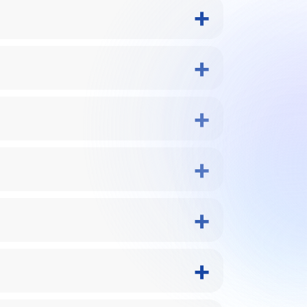
+
+
+
+
+
+