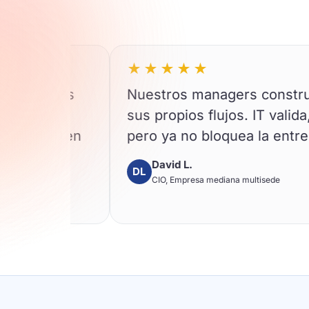
★★★★★
amos
Nuestros managers construyen
sus propios flujos. IT valida,
al en
pero ya no bloquea la entrega.
David L.
DL
CIO, Empresa mediana multisede
al