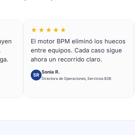
★★★★★
★★
El motor BPM eliminó los huecos
Ganam
entre equipos. Cada caso sigue
expor
ahora un recorrido claro.
audit
Sonia R.
Ni
SR
NP
Directora de Operaciones, Servicios B2B
Res
fin